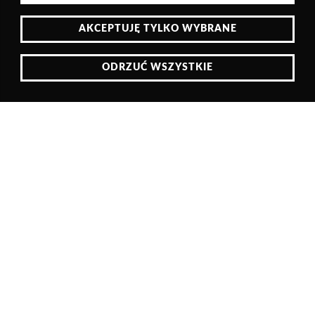
AKCEPTUJĘ TYLKO WYBRANE
ODRZUĆ WSZYSTKIE
Polityka cookies
O SEKCJI
Szanowni Państwo,