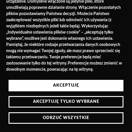
urządzenie. Domyślnie włączone są jedynie pliki, które
umożliwiają poprawne działanie strony. Włączenie pozostałych
plików pozostawiamy Państwa decyzji. Możecie Państwo
zaakceptować wszystkie pliki lub odmówić ich używania (z
Sekretariat sekcji:
wyjątkiem niezbędnych jeżeli takie będą). Wykorzystując
Prof. dr hab. n. med. Ewa Lewicka
„Indywidualne ustawienia plików cookie” – „akceptuję tylko
wybrane”, możliwe jest dokonanie własnego ich ustawienia.
II Klinika Kardiologii i Elektroterapii Serca
Pamiętaj, że niektóre rodzaje przetwarzania danych osobowych
Gdańskiego Uniwersytetu Medycznego
mogą nie wymagać Twojej zgody, ale masz prawo sprzeciwić się
Uniwersyteckie Centrum Kliniczne
takiemu przetwarzaniu. Twoje preferencje będą mieć
ul. Dębinki 7
zastosowanie tylko do tej witryny. Preferencje możesz zmienić w
80-952 Gdańsk
dowolnym momencie, powracając na tę witrynę.
sko@ptkardio.pl lub ewa.lewicka@ptkardio.pl
AKCEPTUJĘ
AKCEPTUJĘ TYLKO WYBRANE
ODRZUĆ WSZYSTKIE
Polityka cookies